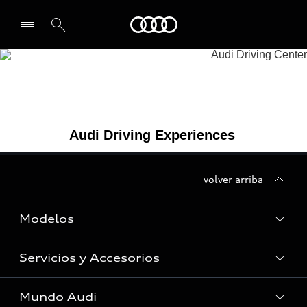
Audi
Seleccionar un concesionario
volver arriba
Modelos
Servicios y Accesorios
Todos los modelos
Vehículos en stock
Mundo Audi
Servicios al cliente