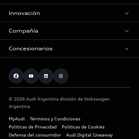
Asistencia Audi
Innovación
Audi Lounge
Red de Servicio Oficial
Audi Driving Center
Compañía
E-movilidad
Accesorios originales Audi
Tecnología
Consultas Recall
Concesionarios
Ventas Corporativas
Audi Sport
Eficiencia energética
Contacto
Nuestros servicios
Historia
Red de Concesionarios
© 2026 Audi Argentina división de Volkswagen
Argentina
MyAudi
Términos y Condiciones
Políticas de Privacidad
Políticas de Cookies
Defensa del consumidor
Audi Digital Giveaway