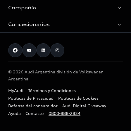
Audi Driving Center
Compañía
E-movilidad
Accesorios originales Audi
Tecnología
Consultas Recall
Concesionarios
Ventas Corporativas
Audi Sport
Eficiencia energética
Contacto
Nuestros servicios
Historia
Red de Concesionarios
© 2026 Audi Argentina división de Volkswagen
Argentina
MyAudi
Términos y Condiciones
Políticas de Privacidad
Políticas de Cookies
Defensa del consumidor
Audi Digital Giveaway
Ayuda
Contacto
0800-888-2834