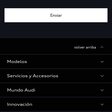
volver arriba
Modelos
Servicios y Accesorios
Todos los modelos
Vehículos en stock
Mundo Audi
Servicios al cliente
Asistencia Audi
Innovación
Audi Lounge
Red de Servicio Oficial