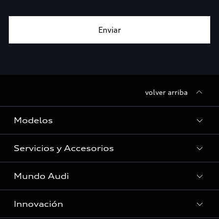
volver arriba
Modelos
Servicios y Accesorios
Todos los modelos
Vehículos en stock
Mundo Audi
Servicios al cliente
Asistencia Audi
Innovación
Audi Lounge
Red de Servicio Oficial