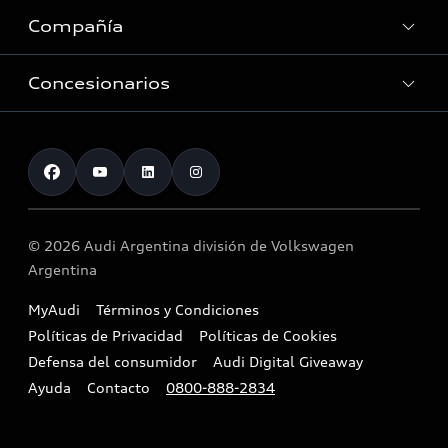
Audi Driving Center
Compañía
E-movilidad
Accesorios originales Audi
Tecnología
Consultas Recall
Concesionarios
Ventas Corporativas
Audi Sport
Eficiencia energética
Contacto
Nuestros servicios
Historia
Red de Concesionarios
© 2026 Audi Argentina división de Volkswagen
Argentina
MyAudi
Términos y Condiciones
Políticas de Privacidad
Políticas de Cookies
Defensa del consumidor
Audi Digital Giveaway
Ayuda
Contacto
0800-888-2834