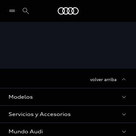
Audi
Seleccionar un concesionario
volver arriba
Modelos
Servicios y Accesorios
Todos los modelos
Vehículos en stock
Mundo Audi
Servicios al cliente