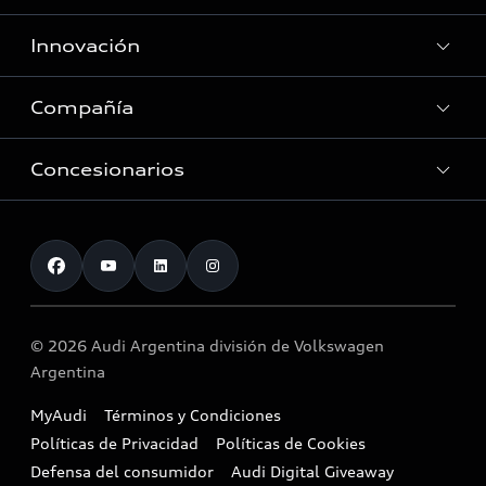
Asistencia Audi
Innovación
Audi Lounge
Red de Servicio Oficial
Audi Driving Center
Compañía
E-movilidad
Accesorios originales Audi
Tecnología
Consultas Recall
Concesionarios
Ventas Corporativas
Audi Sport
Eficiencia energética
Contacto
Nuestros servicios
Historia
Red de Concesionarios
© 2026 Audi Argentina división de Volkswagen
Argentina
MyAudi
Términos y Condiciones
Políticas de Privacidad
Políticas de Cookies
Defensa del consumidor
Audi Digital Giveaway