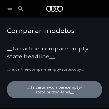
Audi
Comparar modelos
Seleccionar un concesionario
__fa.carline-compare.empty-
state.headline__
__fa.carline-compare.empty-state.copy__
__fa.carline-compare.empty-
state.button-label__