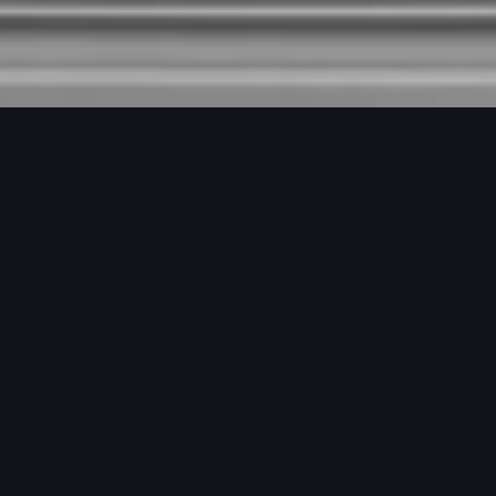
Guía de ruta
económica
Una de las ideas más recientes de Audi consiste
en la recomendación de una ruta económica. El
sistema de navegación con esta función trata de
utilizar los recursos de forma económica,
mediante la minimización tanto de la distancia
como del tiempo de conducción. El resultado es
un ahorro de combustible. El conductor puede